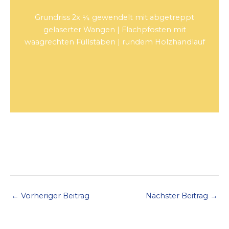
Grundriss 2x ¼ gewendelt mit abgetreppt
gelaserter Wangen | Flachpfosten mit
waagrechten Füllstäben | rundem Holzhandlauf
←
Vorheriger Beitrag
Nächster Beitrag
→