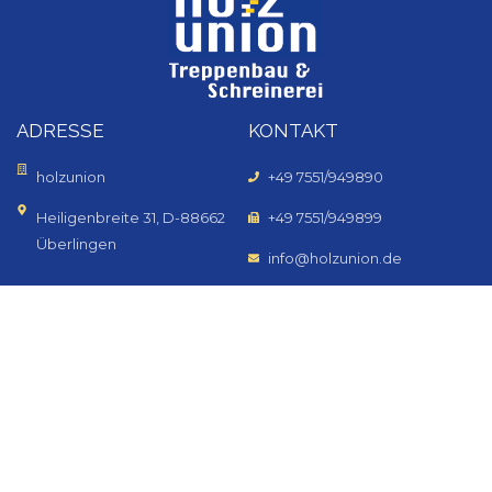
ADRESSE
KONTAKT
holzunion
+49 7551/949890
Heiligenbreite 31, D-88662
+49 7551/949899
Überlingen
info@holzunion.de
SIE WOLLEN MIT UNS EIN GEMEINSAMES
PROJEKT STARTEN?
Kontaktieren Sie uns
Impressum
|
Datenschutz