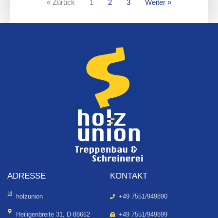
« Zürück
1
2
3
Weiter »
ADRESSE
KONTAKT
holzunion
+49 7551/949890
Heiligenbreite 31, D-88662
+49 7551/949899