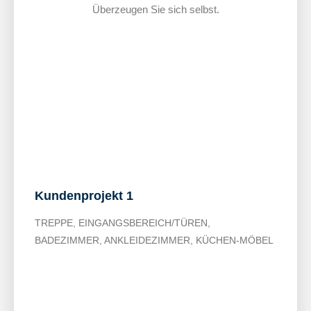
Überzeugen Sie sich selbst.
S
S
S
e
e
e
i
i
i
t
t
t
e
e
e
Kundenprojekt 1
TREPPE, EINGANGSBEREICH/TÜREN,
BADEZIMMER, ANKLEIDEZIMMER, KÜCHEN-MÖBEL​